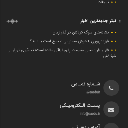
تبلیغات
تیتر جدیدترین اخبار
نشانه‌های سوگ کودکان در گذر زمان
فرزندپروری با هوش مصنوعی صحیح است یا غلط؟
فارن افرز: محور مقاومت پابرجا باقی مانده است؛ تاب‌آوری تهران و
شرکائش
شـماره تمـاس
eaeduir@
پسـت الـکترونیـکی
info@eaedu.ir
آدرس پسـتی