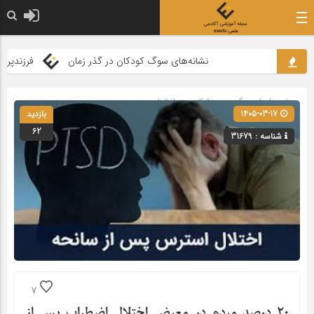
نشانه‌های سوگ کودکان در گذر زمان
فرزندپروری ب
صفحه اصلی
» گروه »
پزشکی و روانشناسی
1405-03-17
بازدید
62
شناسه : 31679
7
۲۰ درصد مردم در معرض اختلال اضطراب پس از