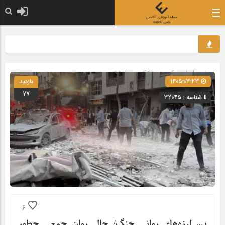
صفحه اصلی
» گروه »
پزشکی و روانشناسی
1405-03-23
بازدید
77
شناسه : 32045
6
پس‌لرزه‌های روانی جنگ/ حال روان جمعی چطور