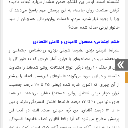
نشسته است. او در این گفتگو، ضمن هشدار درباره تبعات نادیده
گرفتن سلامت روان جامعه، به این پرسش مهم پاسخ می‌دهد که
چرا با وجود نیاز شدید مردم، خدمات روان‌درمانی همچنان از سبد
خانوار ایرانی حذف شده است؟
خشم اجتماعی؛ محصول ناامیدی و ناامنی اقتصادی
علیرضا شریفی یزدی علیرضا شریفی یزدی، روانشناس اجتماعی و
جامعه‌شناس، در مصاحبه‌ای با فرارو، آمار افرادی که به طور کل یا
پس از جنگ ۴۰ روزه درگیر انواع اختلالات روانی شده‌اند را متفاوت
دانسته و در این مورد می‌گوید: «آمارهای غیررسمی اعداد را بیشتر
صفحه نخست آکادمی علمی
از آن چیزی که اکنون اشاره شده (یعنی ۲۵ تا ۳۰ درصد جمعیت
ایران دچار نوعی اختلال روانی هستند) نشان می‌دهند. در همه
جای دنیا بین ۲۰ تا ۲۲ درصد خانم‌ها اختلال افسردگی دارند و بین
۱۰ تا ۱۲ درصد آقایان. این نُرم جهانی است. البته در آنجا این
پرسش مطرح می‌شود که آیا واقعا آقایان نصف خانم‌ها افسردگی
دارند یا به دلیل آنکه میزان مراجعه آنان کمتر است، کمتر به نظر