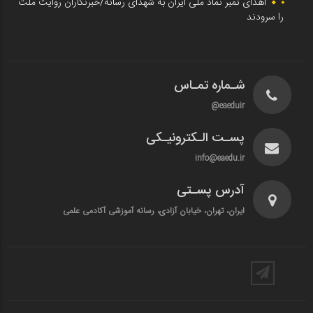
اهدای تمبر نماد ملی ایران به شهدای رسانه/خبرنگاران روایت ملت
را سرودند
شـماره تمـاس
eaeduir@
پسـت الـکترونیـکی
info@eaedu.ir
آدرس پسـتی
ایران، تهران، خیابان آزادی، رسانه آموزشی آکادمی علمی