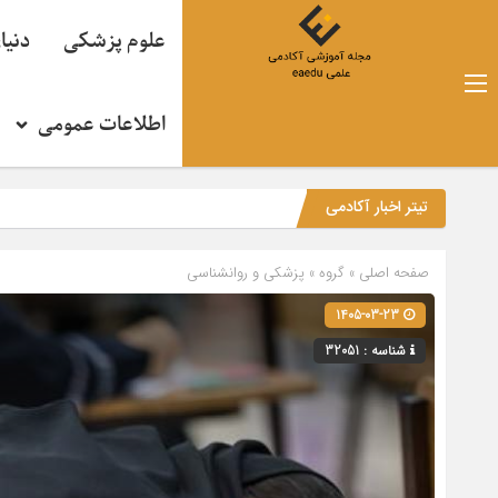
علوم پزشکی
دنیا
اطلاعات عمومی
تیتر اخبار آکادمی
صفحه اصلی
» گروه »
پزشکی و روانشناسی
1405-03-23
شناسه : 32051