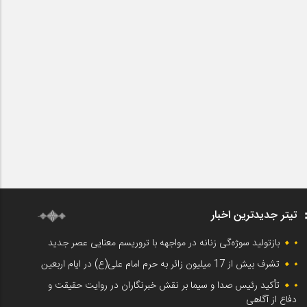
تیتر جدیدترین اخبار
بازتولید سوژه‌گی زنانه در مواجهه با تروریسم معنایی عصر جدید
تشرف بیش از 17 میلیون زائر به حرم امام علی(ع) در ایام اربعین
تأکید رئیس صدا و سیما بر نقش خبرنگاران در روایت حقیقت و
دفاع از آگاهی