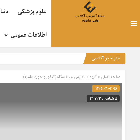
علوم پزشکی
دنیا
اطلاعات عمومی
تیتر اخبار آکادمی
صفحه اصلی
» گروه »
مدارس و دانشگاه (کنکور و حوزه علمیه)
1405-04-03
شناسه : 32722