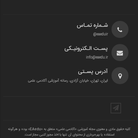
شـماره تمـاس
eaeduir@
پسـت الـکترونیـکی
info@eaedu.ir
آدرس پسـتی
ایران، تهران، خیابان آزادی، رسانه آموزشی آکادمی علمی
کلیه حقوق مادی و معنوی مجله آموزشی «آکادمی علمی» متعلق به «EAedu» بوده و هرگونه
استفاده یا بهره‌برداری از محتوای آن تنها با اخذ مجوز کتبی مجاز است.