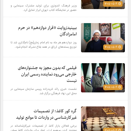
1405-05-19
وزیر فرهنگ اندونزی برای تولید مشترک سینمایی و
حضور در نمایشگاه کتاب تهران ابراز تمایل کرد.
ببینید|روایت «قرار دوازدهم» در حرم
امامزادگان
روز دوازدهم هر ماه به نام امام زمان(عج) نام‌گذاری شد تا
توزیع بسته‌های ارزاق در همه بقاع متبرکه انجام شود.
1405-05-19
فیلمی که بدون مجوز به جشنواره‌های
خارجی می‌رود نماینده رسمی ایران
نیست
1405-05-19
نشست خبری رائد فریدزاده رییس سازمان سینمایی در
محل این نهاد فرهنگی برگزار شد.
گره کور کاغذ؛ از تصمیمات
غیرکارشناسی در واردات تا موانع تولید
برخی فعالان بازار کاغذ از تصمیمات غیرکارشناسانه در
محدود کردن سهمیه ارزی تجار برای واردات کاغذ سخن
1405-05-19