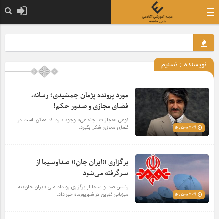
نویسنده :
تسنیم
مورد پرونده پژمان جمشیدی؛ رسانه،
فضای مجازی و صدور حکم!
نوعی «مجازات اجتماعی» وجود دارد که ممکن است در
فضای مجازی شکل بگیرد.
1405-05-19
برگزاری «ایران جانِ» صداوسیما از
سرگرفته می‌شود
رئیس صدا و سیما از برگزاری رویداد ملی «ایران جان» به
میزبانی قزوین در شهریورماه خبر داد.
1405-05-19