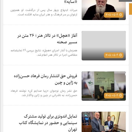
«سایه»
صفحه نخست آکادمی علمی
میراث ابتهاج چهار سال پس از درگذشت او همچون
ارغوان بر سر فرهنگ و هنر ایران سایه افکنده است.
1405-05-19
آغاز «هچل» در تالار هنر؛ 26 متن در
مسیر صحنه
همزمان با آغاز اجرای «هچل»، نتایج بررسی 26 نمایشنامه
متقاضی اجرا در تالار هنر اعلام شد.
1405-05-19
فروش حق انتشار رمان فرهاد حسن‌زاده
به ژاپن و چین
حق نشر رمان نوجوان «زیبا صدایم کن» نوشته فرهاد
حسن‌زاده، به ناشرانی در چین و ژاپن واگذار شد.
1405-05-19
تمایل اندونزی برای تولید مشترک
سینمایی و حضور در نمایشگاه کتاب
تهران