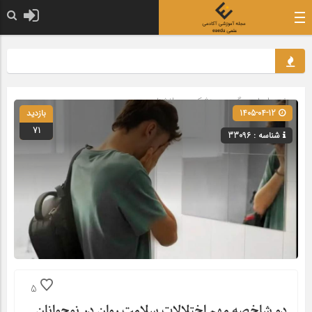
صفحه اصلی
» گروه »
پزشکی و روانشناسی
1405-04-12
بازدید
71
شناسه : 33096
5
دو شاخصه مهم اختلالات سلامت روان در نوجوانان