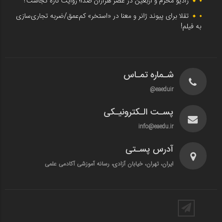
رادیو محرم و اربعین در عصر هزاران صدا؛ روایت تازه کجاست؟
تقلا برای پیوند ژانر و معنا در «استخر» کم‌عمق/ضربه تجاری‌سازی
به فیلم!
شـماره تمـاس
eaeduir@
پسـت الـکترونیـکی
info@eaedu.ir
آدرس پسـتی
ایران، تهران، خیابان آزادی، رسانه آموزشی آکادمی علمی