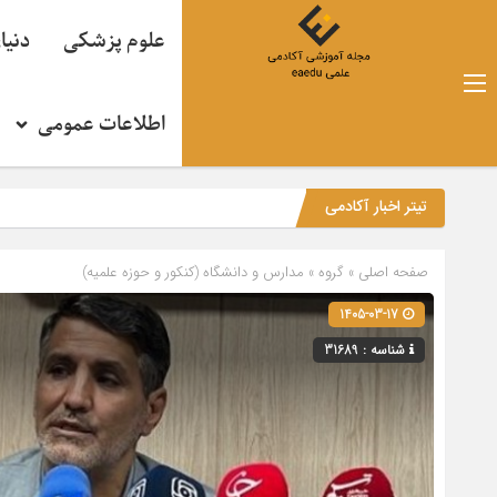
علوم پزشکی
دنیا
اطلاعات عمومی
تیتر اخبار آکادمی
صفحه اصلی
» گروه »
مدارس و دانشگاه (کنکور و حوزه علمیه)
1405-03-17
شناسه : 31689