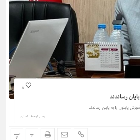
8
ارسال توسط :
تسنیم
پ
پ