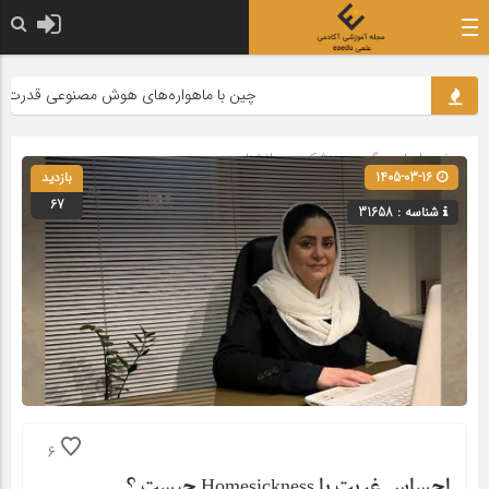
چین با ماهواره‌های هوش مصنوعی قدرت محاسبات 30 لپ‌تاپ را به ف
صفحه اصلی
» گروه »
پزشکی و روانشناسی
1405-03-16
بازدید
67
شناسه : 31658
6
احساس غربت یا Homesickness چیست ؟