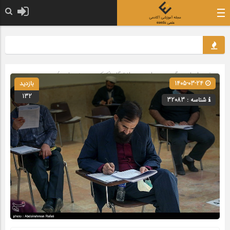
صفحه اصلی
» گروه »
مدارس و دانشگاه (کنکور و حوزه علمیه)
1405-03-24
بازدید
132
شناسه : 32083