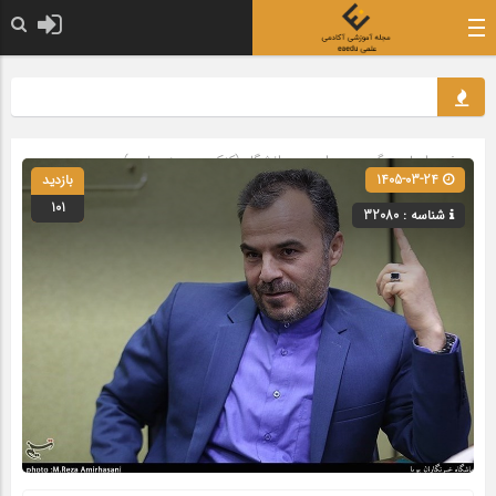
صفحه اصلی
» گروه »
مدارس و دانشگاه (کنکور و حوزه علمیه)
1405-03-24
بازدید
101
شناسه : 32080