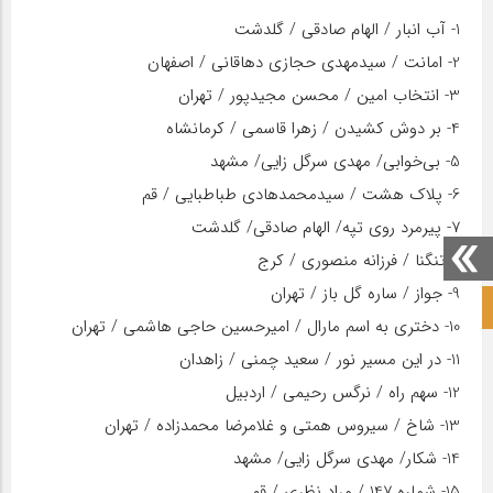
1- آب انبار / الهام صادقی / گلدشت
2- امانت / سیدمهدی حجازی دهاقانی / اصفهان
3- انتخاب امین / محسن مجیدپور / تهران
4- بر دوش کشیدن / زهرا قاسمی / کرمانشاه
5- بی‌خوابی/ مهدی سرگل زایی/ مشهد
6- پلاک هشت / سیدمحمدهادی طباطبایی / قم
7- پیرمرد روی تپه/ الهام صادقی/ گلدشت
8-تنگنا / فرزانه منصوری / کرج
9- جواز / ساره گل باز / تهران
صفحه نخست آکادمی علمی
10- دختری به اسم مارال / امیرحسین حاجی هاشمی / تهران
11- در این مسیر نور / سعید چمنی / زاهدان
12- سهم راه / نرگس رحیمی / اردبیل
13- شاخ / سیروس همتی و غلامرضا محمدزاده / تهران
14- شکار/ مهدی سرگل زایی/ مشهد
15- شماره 147 / مراد نظری / قم