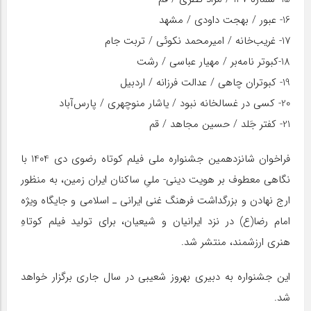
16- عبور / بهجت داودی / مشهد
17- غریب‌خانه / امیرمحمد نکوئی / تربت جام
18-کبوتر نامه‌بر / مهیار عباسی / رشت
19- کبوتران چاهی / عدالت فرزانه / اردبیل
20- کسی در غسالخانه نبود / یاشار منوچهری / پارس‌آباد
21- کفتر جَلد / حسین مجاهد / قم
فراخوان شانزدهمین جشنواره ملی فیلم کوتاه رضوی دی 1404 با
نگاهی معطوف بر هویت دینی- ملیِ ساکنان ایران زمین، به منظور
ارج نهادن و بزرگداشت فرهنگ غنی ایرانی ـ اسلامی و جایگاه ویژه
امام‌ رضا‌(ع) در نزد ایرانیان و شیعیان، برای تولید فیلم کوتاهِ
هنری ارزشمند، منتشر شد.
این جشنواره به دبیری بهروز شعیبی در سال جاری برگزار خواهد
شد.