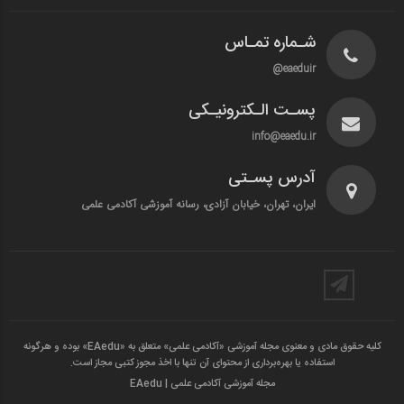
شـماره تمـاس
eaeduir@
پسـت الـکترونیـکی
info@eaedu.ir
آدرس پسـتی
ایران، تهران، خیابان آزادی، رسانه آموزشی آکادمی علمی
کلیه حقوق مادی و معنوی مجله آموزشی «آکادمی علمی» متعلق به «EAedu» بوده و هرگونه
استفاده یا بهره‌برداری از محتوای آن تنها با اخذ مجوز کتبی مجاز است.
مجله آموزشی آکادمی علمی | EAedu