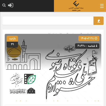
صفحه اصلی
» گروه »
فرهنگ و تاریخ باستان
1405-02-28
بازدید
49
شناسه : 30320