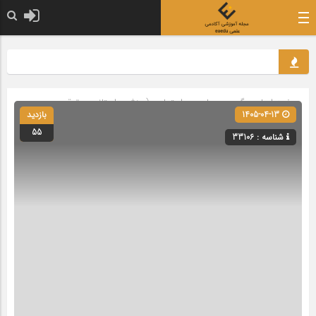
صفحه اصلی
» گروه »
سیاسی و اجتماعی (ورزشی، استانی، حقوقی
1405-04-13
بازدید
و گردشگری)
55
شناسه : 33106