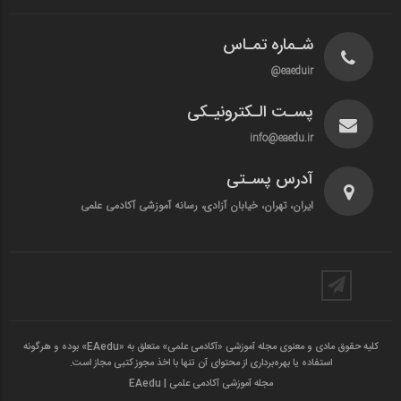
شـماره تمـاس
eaeduir@
پسـت الـکترونیـکی
info@eaedu.ir
آدرس پسـتی
ایران، تهران، خیابان آزادی، رسانه آموزشی آکادمی علمی
کلیه حقوق مادی و معنوی مجله آموزشی «آکادمی علمی» متعلق به «EAedu» بوده و هرگونه
استفاده یا بهره‌برداری از محتوای آن تنها با اخذ مجوز کتبی مجاز است.
مجله آموزشی آکادمی علمی | EAedu