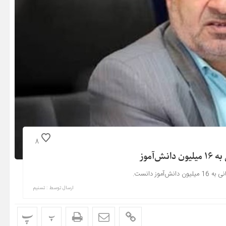
8
آموز
 دانست.
ارسال توسط :
تسنیم
پ
پ