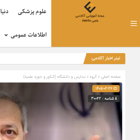
علوم پزشکی
دنیا
اطلاعات عمومی
تیتر اخبار آکادمی
صفحه اصلی
» گروه »
مدارس و دانشگاه (کنکور و حوزه علمیه)
1405-02-26
شناسه : 30042