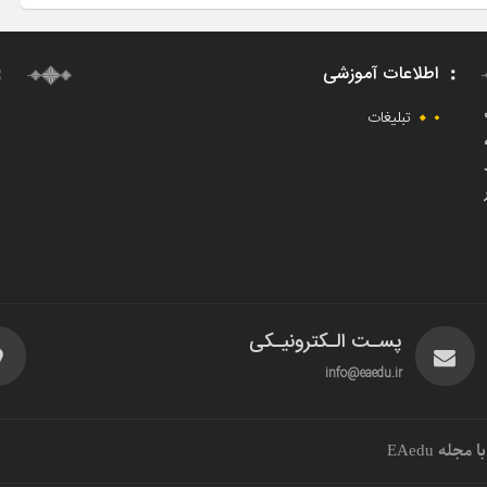
اطلاعات آموزشی
ت
تبلیغات
پسـت الـکترونیـکی
info@eaedu.ir
جله EAedu