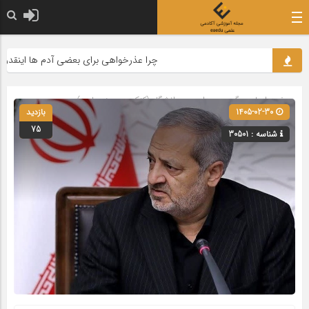
چرا عذرخواهی برای بعضی آدم ها اینقدر سخ
صفحه اصلی
» گروه »
مدارس و دانشگاه (کنکور و حوزه علمیه)
1405-02-30
بازدید
75
شناسه : 30501