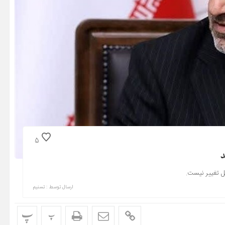
5
د
بل تغییر نیست.
ارسال توسط :
تسنیم
پ
پ