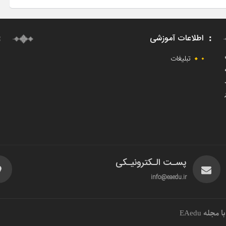
اطلاعات آموزشی
ت
تبلیغات
پسـت الـکترونیـکی
info@eaedu.ir
جله EAedu