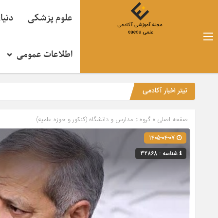
علوم پزشکی
دنیا
اطلاعات عمومی
تیتر اخبار آکادمی
صفحه اصلی
» گروه »
مدارس و دانشگاه (کنکور و حوزه علمیه)
1405-04-07
شناسه : 32868