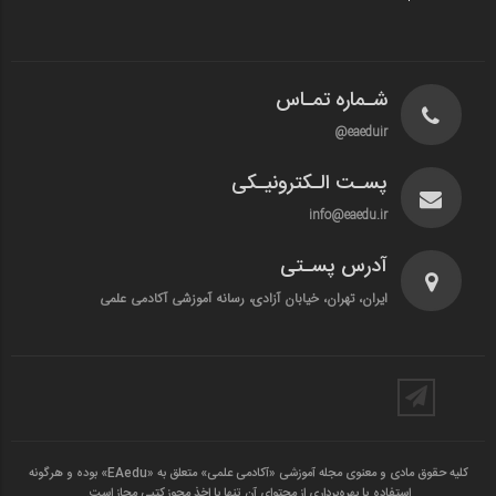
شـماره تمـاس
eaeduir@
پسـت الـکترونیـکی
info@eaedu.ir
آدرس پسـتی
ایران، تهران، خیابان آزادی، رسانه آموزشی آکادمی علمی
کلیه حقوق مادی و معنوی مجله آموزشی «آکادمی علمی» متعلق به «EAedu» بوده و هرگونه
استفاده یا بهره‌برداری از محتوای آن تنها با اخذ مجوز کتبی مجاز است.