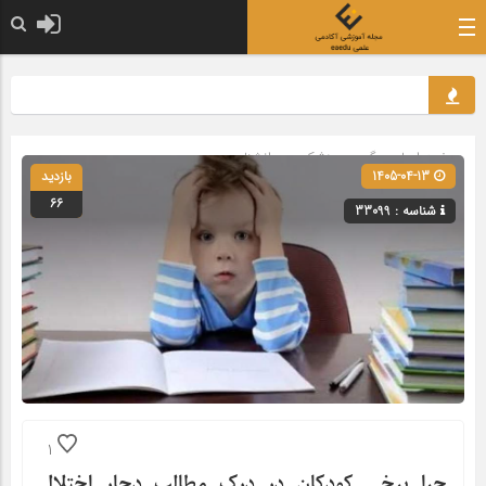
صفحه اصلی
» گروه »
پزشکی و روانشناسی
1405-04-13
بازدید
66
شناسه : 33099
1
چرا برخی کودکان در درک مطالب دچار اختلال