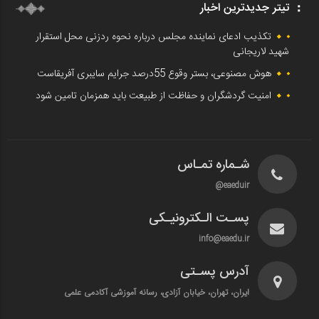
تیتر جدیدترین اخبار
تکذیب ادعای نماینده مجلس درباره نحوه ردزنی محل استقرار
شهید لاریجانی
هوش مصنوعی، بستر وقوع 55درصد جرایم سایبری آفریقاست
امنیت گردشگران و حفاظت از طبیعت باید همزمان تامین شود
شـماره تمـاس
eaeduir@
پسـت الـکترونیـکی
info@eaedu.ir
آدرس پسـتی
ایران، تهران، خیابان آزادی، رسانه آموزشی آکادمی علمی