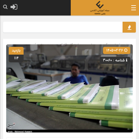
صفحه اصلی
» گروه »
مدارس و دانشگاه (کنکور و حوزه علمیه)
1405-02-26
بازدید
114
شناسه : 30060