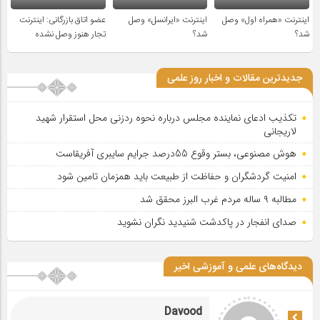
اینترنت «همراه اول» وصل
اینترنت «ایرانسل» وصل
عضو اتاق بازرگانی: اینترنت
شد؟
شد؟
تجار هنوز وصل نشده
جدیدترین مقالات و اخبار روز علمی
تکذیب ادعای نماینده مجلس درباره نحوه ردزنی محل استقرار شهید
لاریجانی
هوش مصنوعی، بستر وقوع 55درصد جرایم سایبری آفریقاست
امنیت گردشگران و حفاظت از طبیعت باید همزمان تامین شود
مطالبه ۹ ساله مردم غرب البرز محقق شد
صدای انفجار در پاکدشت شنیدید نگران نشوید
دیدگاه‌های علمی و آموزشی اخیر
Davood