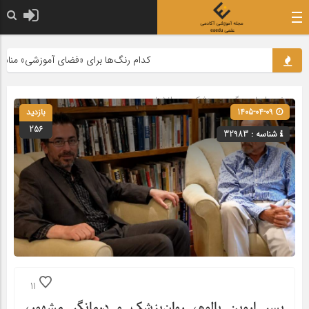
کدام رنگ‌ها برای «فضای آموزشی» مناسب‌تر
صفحه اصلی
» گروه »
پزشکی و روانشناسی
1405-04-09
بازدید
256
شناسه : 32983
11
پسر اروین یالوم، روان‌پزشک و درمانگر مشهور،