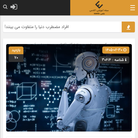
افراد مضطرب دنیا را متفاوت می بینند!
صفحه اصلی
» گروه »
مدارس و دانشگاه (کنکور و حوزه علمیه)
1405-02-30
بازدید
70
شناسه : 30614