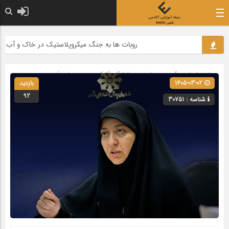
روبات ها به جنگ میکروپلاستیک در خاک و آب می رو
صفحه اصلی
» گروه »
مدارس و دانشگاه (کنکور و حوزه علمیه)
1405-03-02
بازدید
92
شناسه : 30751