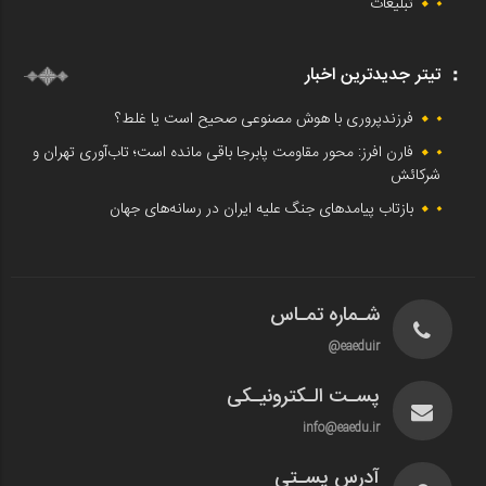
تبلیغات
تیتر جدیدترین اخبار
فرزندپروری با هوش مصنوعی صحیح است یا غلط؟
فارن افرز: محور مقاومت پابرجا باقی مانده است؛ تاب‌آوری تهران و
شرکائش
بازتاب پیامدهای جنگ علیه ایران در رسانه‌های جهان
شـماره تمـاس
eaeduir@
پسـت الـکترونیـکی
info@eaedu.ir
آدرس پسـتی