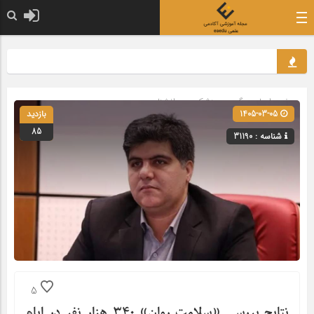
صفحه اصلی
» گروه »
پزشکی و روانشناسی
1405-03-05
بازدید
85
شناسه : 31190
5
نتایج بررسی «سلامت روان» ۳۴۰ هزار نفر در ایام