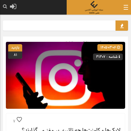
صفحه اصلی
» گروه »
پزشکی و روانشناسی
1405-03-06
بازدید
81
شناسه : 31307
7
لایک‌ها و کامنت‌ها چه تاثیری بر مغز می‌گذارند؟