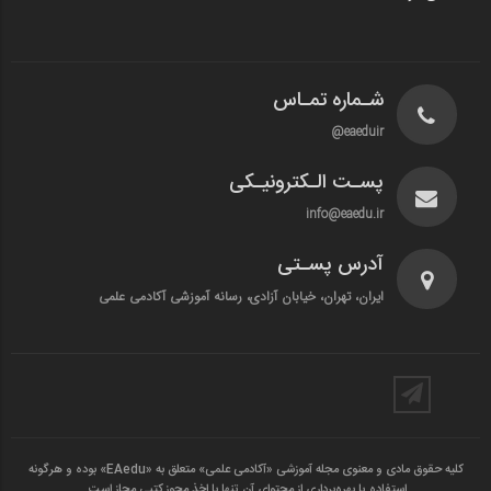
شـماره تمـاس
eaeduir@
پسـت الـکترونیـکی
info@eaedu.ir
آدرس پسـتی
ایران، تهران، خیابان آزادی، رسانه آموزشی آکادمی علمی
کلیه حقوق مادی و معنوی مجله آموزشی «آکادمی علمی» متعلق به «EAedu» بوده و هرگونه
استفاده یا بهره‌برداری از محتوای آن تنها با اخذ مجوز کتبی مجاز است.