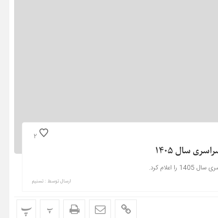
2
ری سال 1405
اعلام کرد.
ارسال توسط :
تسنیم
پ
پ