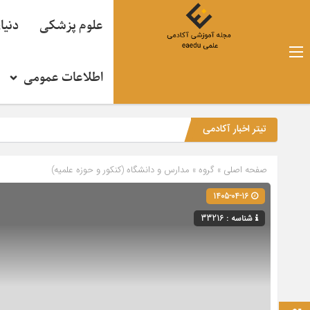
علوم پزشکی
دنیا
اطلاعات عمومی
تیتر اخبار آکادمی
صفحه اصلی
» گروه »
مدارس و دانشگاه (کنکور و حوزه علمیه)
1405-04-16
شناسه : 33216