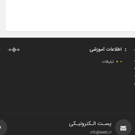
اطلاعات آموزشی
ت
تبلیغات
پسـت الـکترونیـکی
info@eaedu.ir