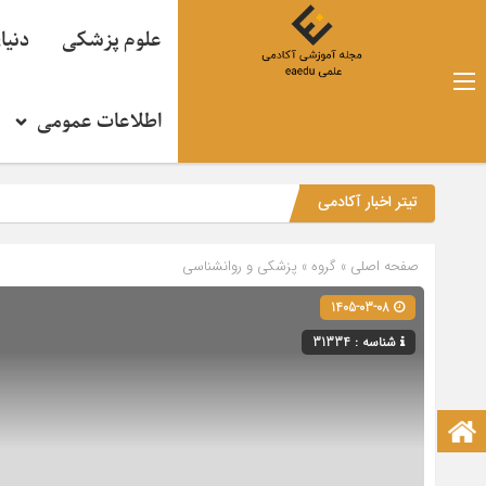
علوم پزشکی
دنیا
اطلاعات عمومی
تیتر اخبار آکادمی
صفحه اصلی
» گروه »
پزشکی و روانشناسی
1405-03-08
شناسه : 31334
صفحه نخست آکادمی علمی