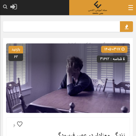
صفحه اصلی
» گروه »
پزشکی و روانشناسی
1405-03-17
بازدید
62
شناسه : 31692
6
زندگی معنادار در عصر فرسودگی