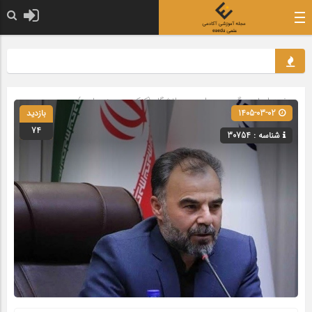
صفحه اصلی
» گروه »
مدارس و دانشگاه (کنکور و حوزه علمیه)
1405-03-02
بازدید
74
شناسه : 30754