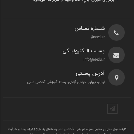
شـماره تمـاس
eaeduir@
پسـت الـکترونیـکی
info@eaedu.ir
آدرس پسـتی
ایران، تهران، خیابان آزادی، رسانه آموزشی آکادمی علمی
کلیه حقوق مادی و معنوی مجله آموزشی «آکادمی علمی» متعلق به «EAedu» بوده و هرگونه