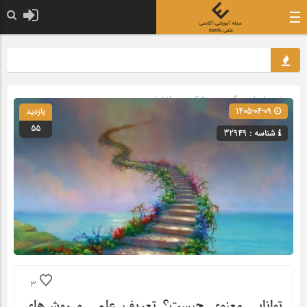
صفحه اصلی
» گروه »
پزشکی و روانشناسی
1405-04-09
بازدید
55
شناسه : 32949
3
توانایی معنوی چیست؟ تعریف علمی و روش‌های