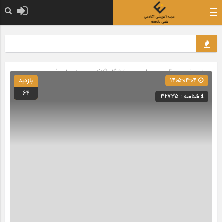
صفحه اصلی
» گروه »
مدارس و دانشگاه (کنکور و حوزه علمیه)
1405-04-04
بازدید
64
شناسه : 32735