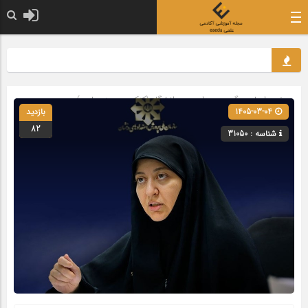
صفحه اصلی
» گروه »
مدارس و دانشگاه (کنکور و حوزه علمیه)
1405-03-04
بازدید
82
شناسه : 31050