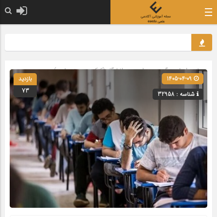
صفحه اصلی
» گروه »
مدارس و دانشگاه (کنکور و حوزه علمیه)
1405-04-09
بازدید
73
شناسه : 32958