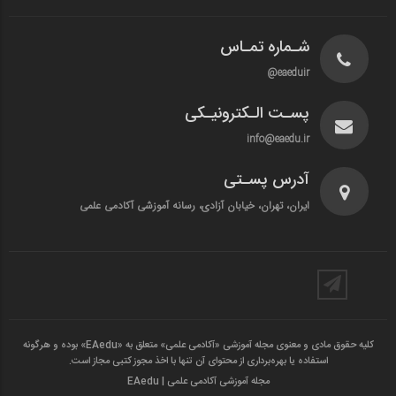
شـماره تمـاس
eaeduir@
پسـت الـکترونیـکی
info@eaedu.ir
آدرس پسـتی
ایران، تهران، خیابان آزادی، رسانه آموزشی آکادمی علمی
کلیه حقوق مادی و معنوی مجله آموزشی «آکادمی علمی» متعلق به «EAedu» بوده و هرگونه
استفاده یا بهره‌برداری از محتوای آن تنها با اخذ مجوز کتبی مجاز است.
مجله آموزشی آکادمی علمی | EAedu