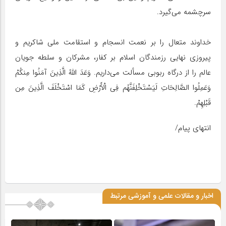
سرچشمه می‌گیرد.
خداوند متعال را بر نعمت انسجام و استقامت ملی شاکریم و
پیروزی نهایی رزمندگان اسلام بر کفار، مشرکان و سلطه جویان
عالم را از درگاه ربوبی مسألت می‌داریم. وَعَدَ اللَّهُ الَّذِینَ آمَنُوا مِنکُمْ
وَعَمِلُوا الصَّالِحَاتِ لَیَسْتَخْلِفَنَّهُم فِی الْأَرْضِ کَمَا اسْتَخْلَفَ الَّذِینَ مِن
قَبْلِهِمْ.
انتهای پیام/
اخبار و مقالات علمی و آموزشی مرتبط