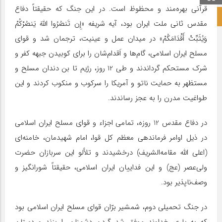
قرآنی بهره‌مند و محظوظ است. در این جنگ که حقیقتاً دفاع
صفحه نخست آکادمی علمی
مقدس ثانی ملت ایران بود، آیه شریفه «إِن تَنصُرُوا اللَّهَ یَنصُرْکُمْ
وَیُثَبِّتْ أَقْدَامَکُمْ» در میدان عمل و عینیت، ترجمان شد و قوای
مسلح ایران اسلامی، گام‌ها و اَقدام‌شان را برای کوبیدن جبهه کفر و
شرک مستحکم گرداندند و طی 12 روز، رژیم تا بن دندان مسلح و
مستظهر به حمایت ناتو و آمریکا را سرکوب و منکوب کردند و این
طواغیت مدرن را به عجز رساندند.
در دفاع مقدس 12 روزه، تمامی اجزاء و قوای مسلح ایران اسلامی
در ذیل اوامر فرماندهی معظم کل قوا، امام شهیدمان، خامنه‌ای
(اعلی الله مقامه‌الشریف) درخشیدند و تلألو این سربازان حضرت
ولی‌عصر (عج) و این فداییان ایران اسلامی، حقیقتاً شورانگیز و
وصف‌ناپذیر بود.
در جنگ تحمیلی دوم، شمشیر برّان قوای مسلح ایران اسلامی بود
که به یاری خداوند موفق شد گردن دشمنان را بزند و دستان