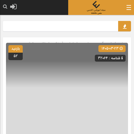
صفحه اصلی
» گروه »
سیاسی و اجتماعی (ورزشی، استانی، حقوقی
1405-03-23
بازدید
و گردشگری)
52
شناسه : 32064