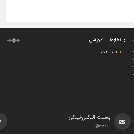
اطلاعات آموزشی
ت
تبلیغات
پسـت الـکترونیـکی
info@eaedu.ir