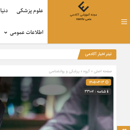
علوم پزشکی
دنیا
اطلاعات عمومی
تیتر اخبار آکادمی
صفحه اصلی
» گروه »
پزشکی و روانشناسی
1405-04-13
شناسه : 33107