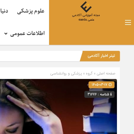
علوم پزشکی
دنیا
اطلاعات عمومی
تیتر اخبار آکادمی
صفحه اصلی
» گروه »
پزشکی و روانشناسی
1405-03-17
شناسه : 31676