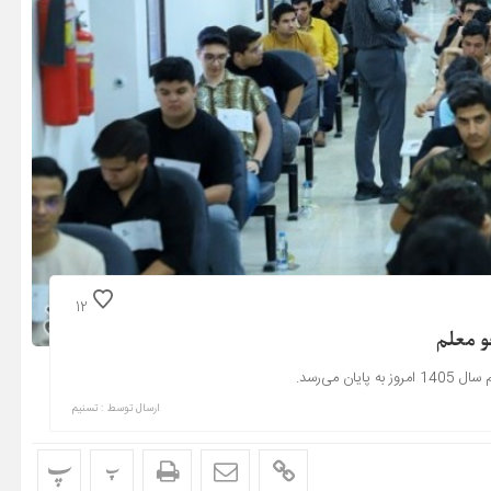
12
و معلم
می‌رسد.
ارسال توسط :
تسنیم
پ
پ