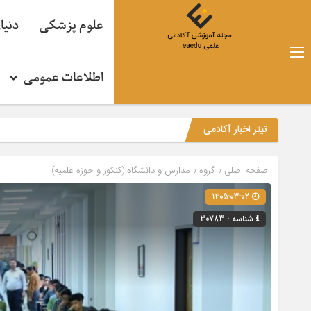
علوم پزشکی
دنیا
اطلاعات عمومی
تیتر اخبار آکادمی
صفحه اصلی
» گروه »
مدارس و دانشگاه (کنکور و حوزه علمیه)
1405-03-02
شناسه : 30783