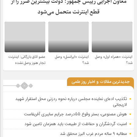
معاون اجرایی رییس جمهور: دولت بیشترین ضرر را از
قطع اینترنت متحمل می‌شود
اینترنت «همراه اول» وصل
اینترنت «ایرانسل» وصل
عضو اتاق بازرگانی: اینترنت
شد؟
شد؟
تجار هنوز وصل نشده
جدیدترین مقالات و اخبار روز علمی
تکذیب ادعای نماینده مجلس درباره نحوه ردزنی محل استقرار شهید
لاریجانی
هوش مصنوعی، بستر وقوع 55درصد جرایم سایبری آفریقاست
امنیت گردشگران و حفاظت از طبیعت باید همزمان تامین شود
مطالبه ۹ ساله مردم غرب البرز محقق شد