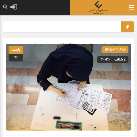
صفحه اصلی
» گروه »
مدارس و دانشگاه (کنکور و حوزه علمیه)
1405-02-26
بازدید
76
شناسه : 30036