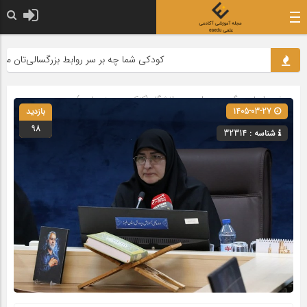
کودکی شما چه بر سر روابط بزرگسالی‌تان می‌آورد؟
صفحه اصلی
» گروه »
مدارس و دانشگاه (کنکور و حوزه علمیه)
1405-03-27
بازدید
98
شناسه : 32314