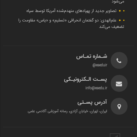
می‌شود
تصاویر جدید از پهپادهای منهدم‌شده آمریکا توسط سپاه
علم‌الهدی: دو گفتمان انحرافی «تسلیم» و «یاس» مقاومت را
تضعیف می‌کند
شـماره تمـاس
eaeduir@
پسـت الـکترونیـکی
info@eaedu.ir
آدرس پسـتی
ایران، تهران، خیابان آزادی، رسانه آموزشی آکادمی علمی