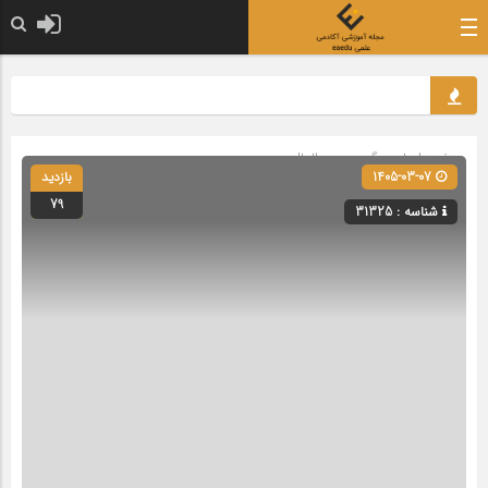
صفحه اصلی
» گروه »
بین‌الملل
1405-03-07
بازدید
79
شناسه : 31325