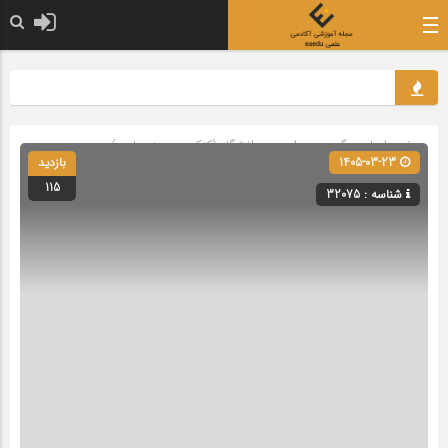
صفحه اصلی
» گروه »
مدارس و دانشگاه (کنکور و حوزه علمیه)
1405-03-23
بازدید
115
شناسه : 32075