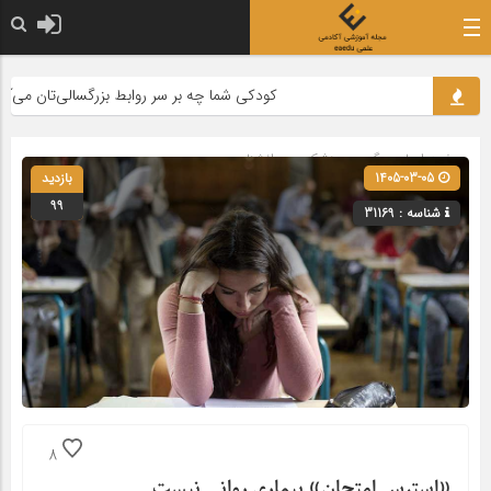
کودکی شما چه بر سر روابط بزرگسالی‌تان می‌آورد؟
صفحه اصلی
» گروه »
پزشکی و روانشناسی
1405-03-05
بازدید
99
شناسه : 31169
8
«استرس امتحان» بیماری روانی نیست