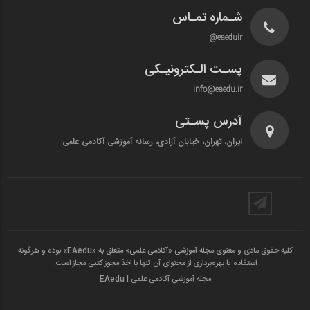
شـماره تمـاس
eaeduir@
پسـت الـکترونیـکی
info@eaedu.ir
آدرس پسـتی
ایران، تهران، خیابان آزادی، رسانه آموزشی آکادمی علمی
کلیه حقوق مادی و معنوی مجله آموزشی «آکادمی علمی» متعلق به «EAedu» بوده و هرگونه
استفاده یا بهره‌برداری از محتوای آن تنها با اخذ مجوز کتبی مجاز است.
مجله آموزشی آکادمی علمی | EAedu