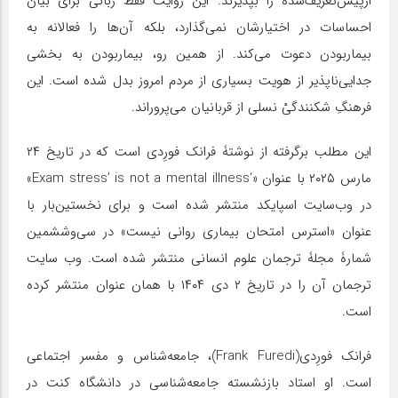
ازپیش‌تعریف‌شده را بپذیرند. این روایت فقط زبانی برای بیان
احساسات در اختیارشان نمی‌گذارد، بلکه آن‌ها را فعالانه به
بیماربودن دعوت می‌کند. از همین رو، بیماربودن به بخشی
جدایی‌ناپذیر از هویت بسیاری از مردم امروز بدل شده است. این
فرهنگِ شکنندگیْ نسلی از قربانیان می‌پروراند.
این مطلب برگرفته از نوشتۀ فرانک فورِدی است که در تاریخ ۲۴
مارس ۲۰۲۵ با عنوان «‘Exam stress’ is not a mental illness»
در وب‌سایت اسپایکد منتشر شده است و برای نخستین‌بار با
عنوان «استرس امتحان بیماری روانی نیست» در سی‌وششمین
شمارۀ مجلۀ ترجمان علوم انسانی منتشر شده است. وب سایت
ترجمان آن را در تاریخ ۲ دی ۱۴۰۴ با همان عنوان منتشر کرده
است.
فرانک فورِدی(Frank Furedi)، جامعه‌شناس و مفسر اجتماعی
است. او استاد بازنشسته جامعه‌شناسی در دانشگاه کنت در