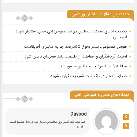
جدیدترین مقالات و اخبار روز علمی
تکذیب ادعای نماینده مجلس درباره نحوه ردزنی محل استقرار شهید
لاریجانی
هوش مصنوعی، بستر وقوع 55درصد جرایم سایبری آفریقاست
امنیت گردشگران و حفاظت از طبیعت باید همزمان تامین شود
مطالبه ۹ ساله مردم غرب البرز محقق شد
صدای انفجار در پاکدشت شنیدید نگران نشوید
دیدگاه‌های علمی و آموزشی اخیر
Davood
اخبار ترید، یک استراتژی معاملاتی بسیار مهم در بازار کریپتو است.
... ادامه