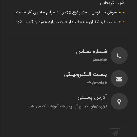
شهید لاریجانی
هوش مصنوعی، بستر وقوع 55درصد جرایم سایبری آفریقاست
امنیت گردشگران و حفاظت از طبیعت باید همزمان تامین شود
شـماره تمـاس
eaeduir@
پسـت الـکترونیـکی
info@eaedu.ir
آدرس پسـتی
ایران، تهران، خیابان آزادی، رسانه آموزشی آکادمی علمی