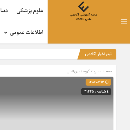
علوم پزشکی
دنیا
اطلاعات عمومی
تیتر اخبار آکادمی
صفحه اصلی
» گروه »
بین‌الملل
1405-03-13
شناسه : 31445