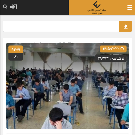
صفحه اصلی
» گروه »
مدارس و دانشگاه (کنکور و حوزه علمیه)
1405-02-22
بازدید
81
شناسه : 29773